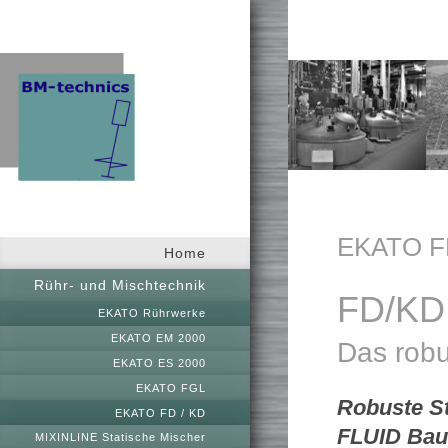
EKATO F
Home
Rühr- und Mischtechnik
FD/KD
EKATO Rührwerke
EKATO EM 2000
Das rob
EKATO ES 2000
EKATO FGL
Robuste S
EKATO FD / KD
FLUID Bau
MIXINLINE Statische Mischer