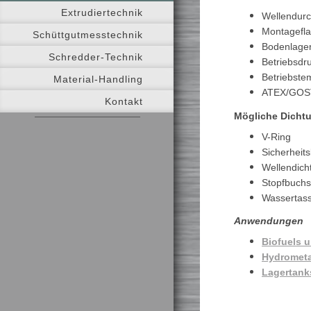
Extrudiertechnik
Wellendur
Montagefla
Schüttgutmesstechnik
Bodenlage
Schredder-Technik
Betriebsdr
Betriebste
Material-Handling
ATEX/GOST
Kontakt
Mögliche Dicht
V-Ring
Sicherheits
Wellendich
Stopfbuch
Wassertas
Anwendungen
Biofuels 
Hydrometa
Lagertank