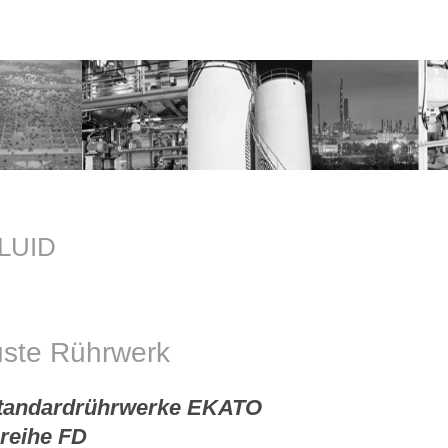
LUID
uste Rührwerk
tandardrührwerke EKATO
reihe FD