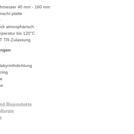
chmesser 40 mm - 160 mm
nsch/-platte
r
uck atmosphärisch
mperatur bis 120°C
 TR-Zulassung
ungen
labyrinthdichtung
tring
se
se
und Bioprodukte
llurgie
s