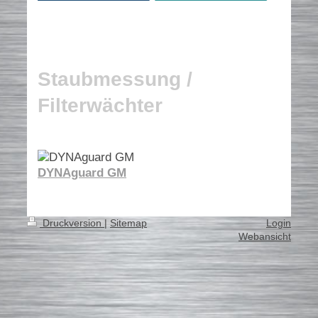
Staubmessung /
Filterwächter
DYNAguard GM
Druckversion
|
Sitemap
Login
Webansicht